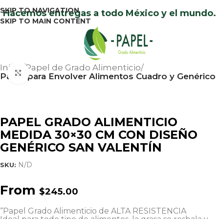
SKIP TO NAVIGATION
Hacemos entregas a todo México y el mundo.
SKIP TO MAIN CONTENT
Menu
Inicio
Papel de Grado Alimenticio
Click to enlarge
Papel para Envolver Alimentos Cuadro y Genérico
PAPEL GRADO ALIMENTICIO
MEDIDA 30×30 CM CON DISEÑO
GENÉRICO SAN VALENTÍN
N/D
SKU:
From
$
245.00
“Papel Grado Alimenticio de ALTA RESISTENCIA