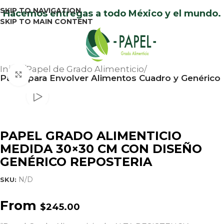
SKIP TO NAVIGATION
Hacemos entregas a todo México y el mundo.
SKIP TO MAIN CONTENT
Menu
Inicio
Papel de Grado Alimenticio
Click to enlarge
Papel para Envolver Alimentos Cuadro y Genérico
PAPEL GRADO ALIMENTICIO
MEDIDA 30×30 CM CON DISEÑO
GENÉRICO REPOSTERIA
N/D
SKU:
From
$
245.00