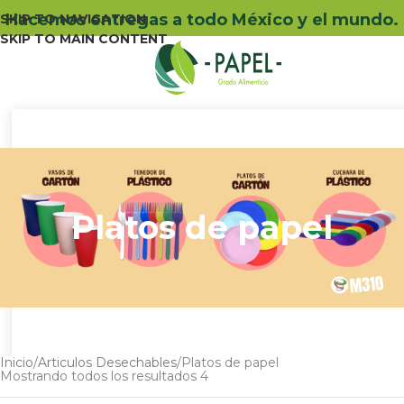
Hacemos entregas a todo México y el mundo.
SKIP TO NAVIGATION
SKIP TO MAIN CONTENT
Menu
Platos de papel
Inicio
Articulos Desechables
Platos de papel
Mostrando todos los resultados 4