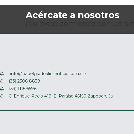
Acércate a nosotros
¡Tu éxito comienza con un sim
info@papelgradoalimenticio.com.mx
(33) 2306-8839
(33) 1116-5598
C. Enrique Recio 419, El Paraíso 45150 Zapopan, Jal.