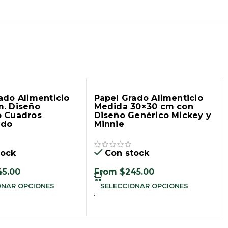
ado Alimenticio
Papel Grado Alimenticio
m. Diseño
Medida 30×30 cm con
o Cuadros
Diseño Genérico Mickey y
ado
Minnie
tock
Con stock
45.00
From
$
245.00
ONAR OPCIONES
SELECCIONAR OPCIONES