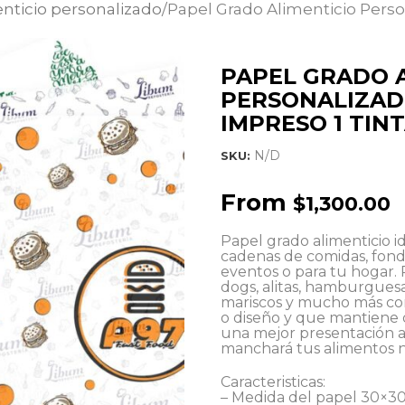
nticio personalizado
Papel Grado Alimenticio Pers
PAPEL GRADO 
PERSONALIZAD
IMPRESO 1 TIN
N/D
SKU:
From
$
1,300.00
Papel grado alimenticio id
cadenas de comidas, fondas
eventos o para tu hogar.
dogs, alitas, hamburguesas
mariscos y mucho más con
o diseño y que mantiene 
una mejor presentación a 
manchará tus alimentos n
Caracteristicas:
– Medida del papel 30×3