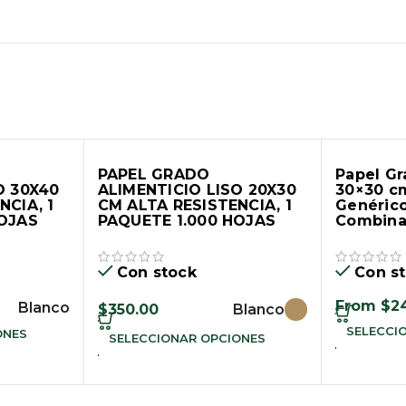
PAPEL GRADO
Papel Gr
O 30X40
ALIMENTICIO LISO 20X30
30×30 c
NCIA, 1
CM ALTA RESISTENCIA, 1
Genéric
HOJAS
PAQUETE 1.000 HOJAS
Combin
Con stock
Con s
From
$
2
Blanco
$
350.00
Blanco
SELECCI
ONES
SELECCIONAR OPCIONES