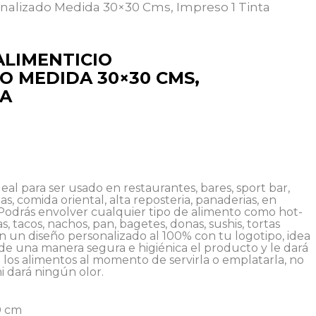
onalizado Medida 30×30 Cms, Impreso 1 Tinta
ALIMENTICIO
O MEDIDA 30×30 CMS,
TA
eal para ser usado en restaurantes, bares, sport bar,
, comida oriental, alta reposteria, panaderias, en
 Podrás envolver cualquier tipo de alimento como hot-
, tacos, nachos, pan, bagetes, donas, sushis, tortas
 un diseño personalizado al 100% con tu logotipo, idea
de una manera segura e higiénica el producto y le dará
los alimentos al momento de servirla o emplatarla, no
i dará ningún olor.
0 cm