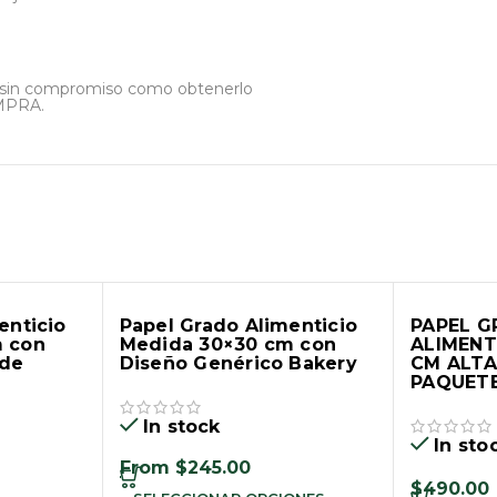
s sin compromiso como obtenerlo
MPRA.
enticio
Papel Grado Alimenticio
PAPEL 
 con
Medida 30×30 cm con
ALIMENT
 de
Diseño Genérico Bakery
CM ALTA
PAQUETE
In stock
In sto
From
$
245.00
$
490.00