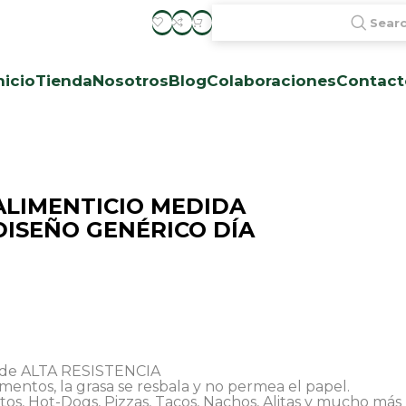
Sear
nicio
Tienda
Nosotros
Blog
Colaboraciones
Contact
ALIMENTICIO MEDIDA
DISEÑO GENÉRICO DÍA
o de ALTA RESISTENCIA
imentos, la grasa se resbala y no permea el papel.
tos, Hot-Dogs, Pizzas, Tacos, Nachos, Alitas y mucho más