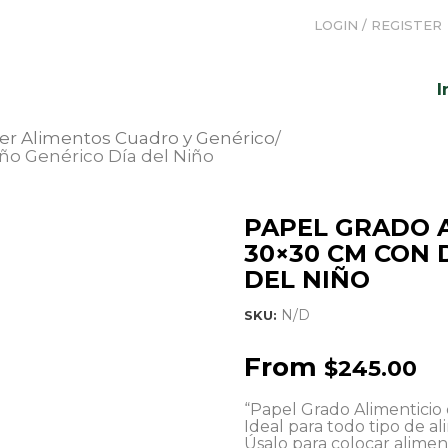
Envio Incluido a cualquier destino
LOGIN / REGISTER
I
ver Alimentos Cuadro y Genérico
ño Genérico Día del Niño
PAPEL GRADO 
30×30 CM CON 
DEL NIÑO
N/D
SKU:
From
$
245.00
“Papel Grado Alimentici
Ideal para todo tipo de al
Úsalo para colocar alimen