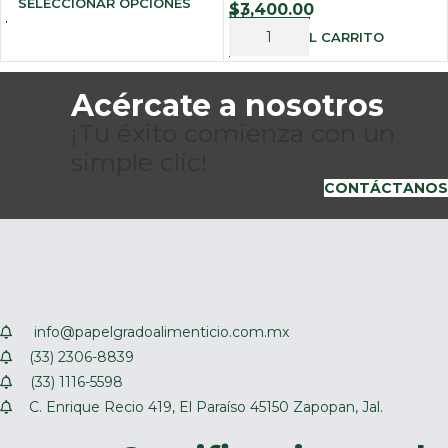
SELECCIONAR OPCIONES
$
3,400.00
AÑADIR AL CARRITO
Acércate a nosotros
¡Tu éxito comienza con un
simple clic!
CONTÁCTANOS
info@papelgradoalimenticio.com.mx
(33) 2306-8839
(33) 1116-5598
C. Enrique Recio 419, El Paraíso 45150 Zapopan, Jal.