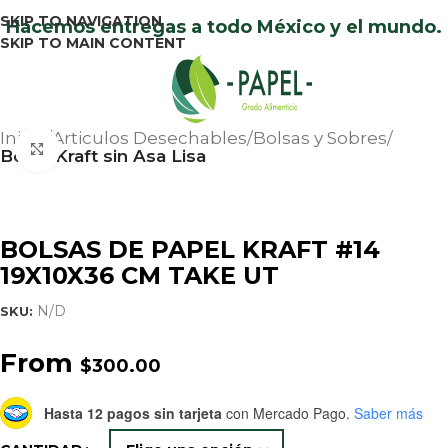
SKIP TO NAVIGATION
Hacemos entregas a todo México y el mundo.
SKIP TO MAIN CONTENT
Menu
Inicio
Articulos Desechables
Bolsas y Sobres
Click to enlarge
Bolsa Kraft sin Asa Lisa
BOLSAS DE PAPEL KRAFT #14
19X10X36 CM TAKE UT
N/D
SKU:
From
$
300.00
Hasta 12 pagos sin tarjeta
con Mercado Pago.
Saber más